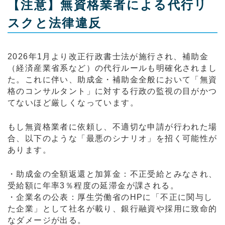
【注意】無資格業者による代行リ
スクと法律違反
2026年1月より改正行政書士法が施行され、補助金
（経済産業省系など）の代行ルールも明確化されまし
た。これに伴い、助成金・補助金全般において「無資
格のコンサルタント」に対する行政の監視の目がかつ
てないほど厳しくなっています。
もし無資格業者に依頼し、不適切な申請が行われた場
合、以下のような「最悪のシナリオ」を招く可能性が
あります。
・助成金の全額返還と加算金：不正受給とみなされ、
受給額に年率3％程度の延滞金が課される。
・企業名の公表：厚生労働省のHPに「不正に関与し
た企業」として社名が載り、銀行融資や採用に致命的
なダメージが出る。