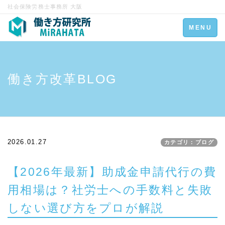
社会保険労務士事務所 大阪
Toggle
MENU
navigation
働き方改革BLOG
2026.01.27
カテゴリ：ブログ
【2026年最新】助成金申請代行の費
用相場は？社労士への手数料と失敗
しない選び方をプロが解説